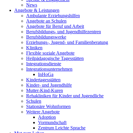
News
Angebote & Leistungen
Ambulante Erziehungshilfen
Angebote an Schulen
Angebote für Beruf und Arbeit
Berufsbildungs- und Jugendhilfezentren
Berufsbildungswerke
Erziehungs-, Jugend- und Familienberatung
Kliniken
Flexible soziale Angebote
Heilpädagogische Tagesstätten
Integrationsdienste
Integrationsunternehmen
InHoGa
Kindertagesstätten
Kinder- und Jugendhilfe
Mutter-Kind-Kuren
Rehakliniken für Kinder und Jugendliche
Schulen
Stationäre Wohnformen
Weitere Angebote
Adoption
Vormundschaft
Zentrum Leichte Sprache