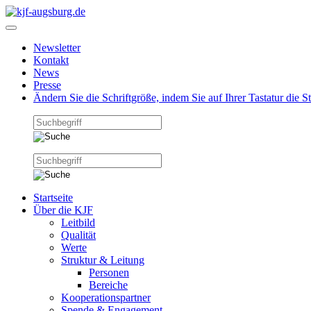
Newsletter
Kontakt
News
Presse
Ändern Sie die Schriftgröße, indem Sie auf Ihrer Tastatur die 
Startseite
Über die KJF
Leitbild
Qualität
Werte
Struktur & Leitung
Personen
Bereiche
Kooperationspartner
Spende & Engagement