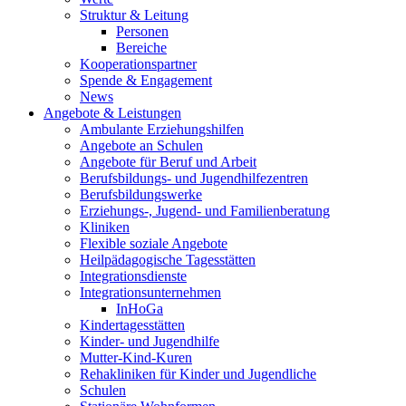
Struktur & Leitung
Personen
Bereiche
Kooperationspartner
Spende & Engagement
News
Angebote & Leistungen
Ambulante Erziehungshilfen
Angebote an Schulen
Angebote für Beruf und Arbeit
Berufsbildungs- und Jugendhilfezentren
Berufsbildungswerke
Erziehungs-, Jugend- und Familienberatung
Kliniken
Flexible soziale Angebote
Heilpädagogische Tagesstätten
Integrationsdienste
Integrationsunternehmen
InHoGa
Kindertagesstätten
Kinder- und Jugendhilfe
Mutter-Kind-Kuren
Rehakliniken für Kinder und Jugendliche
Schulen