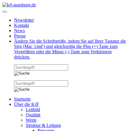
Newsletter
Kontakt
News
Presse
Ändern Sie die Schriftgröße, indem Sie auf Ihrer Tastatur die
Strg (Mac 'cmd') und gleichzeitig die Plus (+) Taste zum
Vergrößern oder die Minus (-) Taste zum Verkleinern
drücken.
Startseite
Über die KJF
Leitbild
Qualität
Werte
Struktur & Leitung
Personen