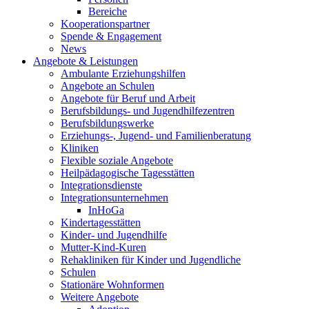
Bereiche
Kooperationspartner
Spende & Engagement
News
Angebote & Leistungen
Ambulante Erziehungshilfen
Angebote an Schulen
Angebote für Beruf und Arbeit
Berufsbildungs- und Jugendhilfezentren
Berufsbildungswerke
Erziehungs-, Jugend- und Familienberatung
Kliniken
Flexible soziale Angebote
Heilpädagogische Tagesstätten
Integrationsdienste
Integrationsunternehmen
InHoGa
Kindertagesstätten
Kinder- und Jugendhilfe
Mutter-Kind-Kuren
Rehakliniken für Kinder und Jugendliche
Schulen
Stationäre Wohnformen
Weitere Angebote