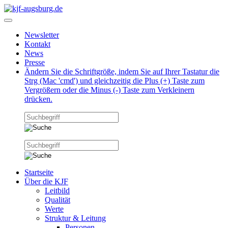
Newsletter
Kontakt
News
Presse
Ändern Sie die Schriftgröße, indem Sie auf Ihrer Tastatur die
Strg (Mac 'cmd') und gleichzeitig die Plus (+) Taste zum
Vergrößern oder die Minus (-) Taste zum Verkleinern
drücken.
Startseite
Über die KJF
Leitbild
Qualität
Werte
Struktur & Leitung
Personen