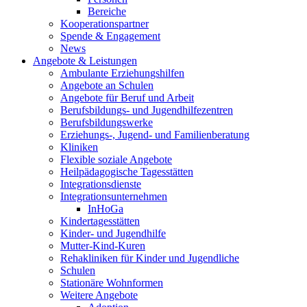
Bereiche
Kooperationspartner
Spende & Engagement
News
Angebote & Leistungen
Ambulante Erziehungshilfen
Angebote an Schulen
Angebote für Beruf und Arbeit
Berufsbildungs- und Jugendhilfezentren
Berufsbildungswerke
Erziehungs-, Jugend- und Familienberatung
Kliniken
Flexible soziale Angebote
Heilpädagogische Tagesstätten
Integrationsdienste
Integrationsunternehmen
InHoGa
Kindertagesstätten
Kinder- und Jugendhilfe
Mutter-Kind-Kuren
Rehakliniken für Kinder und Jugendliche
Schulen
Stationäre Wohnformen
Weitere Angebote