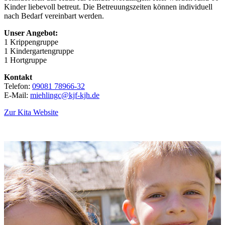
Kinder liebevoll betreut. Die Betreuungszeiten können individuell
nach Bedarf vereinbart werden.
Unser Angebot:
1 Krippengruppe
1 Kindergartengruppe
1 Hortgruppe
Kontakt
Telefon:
09081 78966-32
E-Mail:
miehlingc@kjf-kjh.de
Zur Kita Website