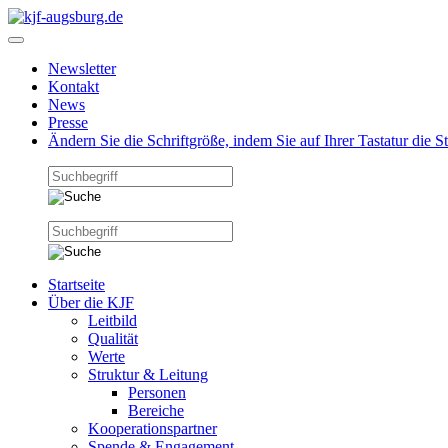
Newsletter
Kontakt
News
Presse
Ändern Sie die Schriftgröße, indem Sie auf Ihrer Tastatur die 
Startseite
Über die KJF
Leitbild
Qualität
Werte
Struktur & Leitung
Personen
Bereiche
Kooperationspartner
Spende & Engagement