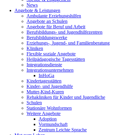
News
Angebote & Leistungen
Ambulante Erziehungshilfen
Angebote an Schulen
Angebote für Beruf und Arbeit
Berufsbildungs- und Jugendhilfezentren
Berufsbildungswerke
Erziehungs-, Jugend- und Familienberatung
Kliniken
Flexible soziale Angebote
Heilpädagogische Tagesstätten
Integrationsdienste
Integrationsunternehmen
InHoGa
Kindertagesstätten
Kinder- und Jugendhilfe
Mutter-Kind-Kuren
Rehakliniken für Kinder und Jugendliche
Schulen
Stationäre Wohnformen
Weitere Angebote
Adoption
Vormundschaft
Zentrum Leichte Sprache