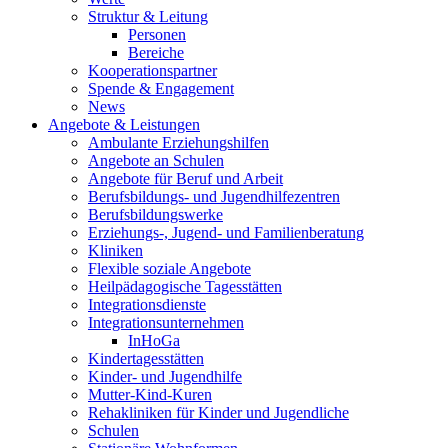
Struktur & Leitung
Personen
Bereiche
Kooperationspartner
Spende & Engagement
News
Angebote & Leistungen
Ambulante Erziehungshilfen
Angebote an Schulen
Angebote für Beruf und Arbeit
Berufsbildungs- und Jugendhilfezentren
Berufsbildungswerke
Erziehungs-, Jugend- und Familienberatung
Kliniken
Flexible soziale Angebote
Heilpädagogische Tagesstätten
Integrationsdienste
Integrationsunternehmen
InHoGa
Kindertagesstätten
Kinder- und Jugendhilfe
Mutter-Kind-Kuren
Rehakliniken für Kinder und Jugendliche
Schulen