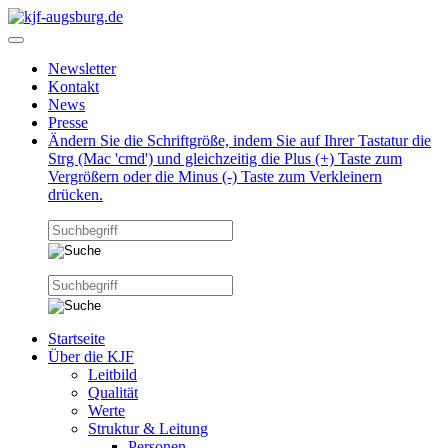
Newsletter
Kontakt
News
Presse
Ändern Sie die Schriftgröße, indem Sie auf Ihrer Tastatur die
Strg (Mac 'cmd') und gleichzeitig die Plus (+) Taste zum
Vergrößern oder die Minus (-) Taste zum Verkleinern
drücken.
Startseite
Über die KJF
Leitbild
Qualität
Werte
Struktur & Leitung
Personen