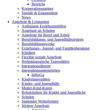
Bereiche
Kooperationspartner
Spende & Engagement
News
Angebote & Leistungen
Ambulante Erziehungshilfen
Angebote an Schulen
Angebote für Beruf und Arbeit
Berufsbildungs- und Jugendhilfezentren
Berufsbildungswerke
Erziehungs-, Jugend- und Familienberatung
Kliniken
Flexible soziale Angebote
Heilpädagogische Tagesstätten
Integrationsdienste
Integrationsunternehmen
InHoGa
Kindertagesstätten
Kinder- und Jugendhilfe
Mutter-Kind-Kuren
Rehakliniken für Kinder und Jugendliche
Schulen
Stationäre Wohnformen
Weitere Angebote