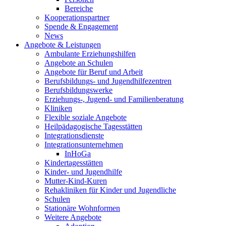
Bereiche
Kooperationspartner
Spende & Engagement
News
Angebote & Leistungen
Ambulante Erziehungshilfen
Angebote an Schulen
Angebote für Beruf und Arbeit
Berufsbildungs- und Jugendhilfezentren
Berufsbildungswerke
Erziehungs-, Jugend- und Familienberatung
Kliniken
Flexible soziale Angebote
Heilpädagogische Tagesstätten
Integrationsdienste
Integrationsunternehmen
InHoGa
Kindertagesstätten
Kinder- und Jugendhilfe
Mutter-Kind-Kuren
Rehakliniken für Kinder und Jugendliche
Schulen
Stationäre Wohnformen
Weitere Angebote