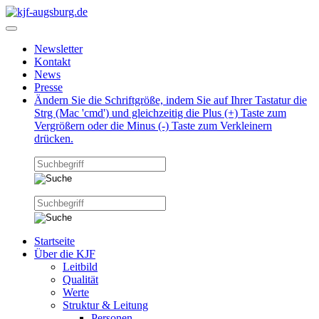
Newsletter
Kontakt
News
Presse
Ändern Sie die Schriftgröße, indem Sie auf Ihrer Tastatur die
Strg (Mac 'cmd') und gleichzeitig die Plus (+) Taste zum
Vergrößern oder die Minus (-) Taste zum Verkleinern
drücken.
Startseite
Über die KJF
Leitbild
Qualität
Werte
Struktur & Leitung
Personen