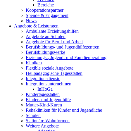
Bereiche
Kooperationspartner
Spende & Engagement
News
Angebote & Leistungen
Ambulante Erziehungshilfen
Angebote an Schulen
Angebote für Beruf und Arbeit
Berufsbildungs- und Jugendhilfezentren
Berufsbildungswerke
Erziehungs-, Jugend- und Familienberatung
Kliniken
Flexible soziale Angebote
Heilpädagogische Tagesstätten
Integrationsdienste
Integrationsunternehmen
InHoGa
Kindertagesstätten
Kinder- und Jugendhilfe
Mutter-Kind-Kuren
Rehakliniken für Kinder und Jugendliche
Schulen
Stationäre Wohnformen
Weitere Angebote