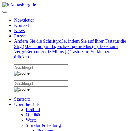
Newsletter
Kontakt
News
Presse
Ändern Sie die Schriftgröße, indem Sie auf Ihrer Tastatur die
Strg (Mac 'cmd') und gleichzeitig die Plus (+) Taste zum
Vergrößern oder die Minus (-) Taste zum Verkleinern
drücken.
Startseite
Über die KJF
Leitbild
Qualität
Werte
Struktur & Leitung
Personen