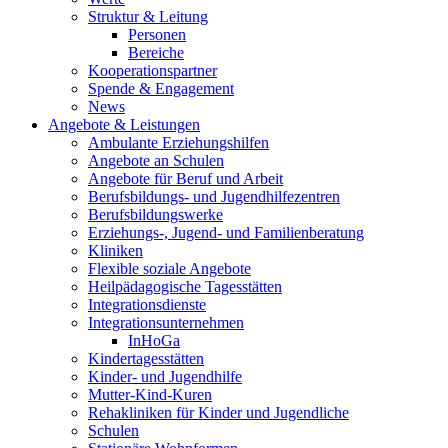
Struktur & Leitung
Personen
Bereiche
Kooperationspartner
Spende & Engagement
News
Angebote & Leistungen
Ambulante Erziehungshilfen
Angebote an Schulen
Angebote für Beruf und Arbeit
Berufsbildungs- und Jugendhilfezentren
Berufsbildungswerke
Erziehungs-, Jugend- und Familienberatung
Kliniken
Flexible soziale Angebote
Heilpädagogische Tagesstätten
Integrationsdienste
Integrationsunternehmen
InHoGa
Kindertagesstätten
Kinder- und Jugendhilfe
Mutter-Kind-Kuren
Rehakliniken für Kinder und Jugendliche
Schulen