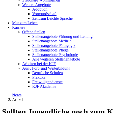
Stationäre Wohnformen
Weitere Angebote
Adoption
Vormundschaft
Zentrum Leichte Sprache
Mut zum Leben
Karriere
Offene Stellen
Stellenangebote Führung und Leitung
Stellenangebote Medizin
Stellenangebote Pädagogik
Stellenangebote Pflege
Stellenangebote Psychologie
Alle weiteren Stellenangebote
Arbeiten bei der KJF
Aus-, Fort- und Weiterbildung
Berufliche Schulen
Praktika
Freiwilligendienste
KJF Akademie
News
Artikel
Sollten Jugendliche noch zum K