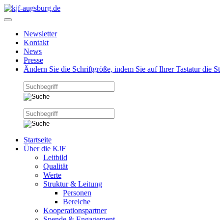
Newsletter
Kontakt
News
Presse
Ändern Sie die Schriftgröße, indem Sie auf Ihrer Tastatur die 
Startseite
Über die KJF
Leitbild
Qualität
Werte
Struktur & Leitung
Personen
Bereiche
Kooperationspartner
Spende & Engagement