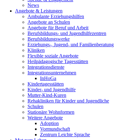
News
Angebote & Leistungen
Ambulante Erziehungshilfen
Angebote an Schulen
Angebote für Beruf und Arbeit
Berufsbildungs- und Jugendhilfezentren
Berufsbildungswerke
Erziehungs-, Jugend- und Familienberatung
Kliniken
Flexible soziale Angebote
Heilpädagogische Tagesstätten
Integrationsdienste
Integrationsunternehmen
InHoGa
Kindertagesstätten
Kinder- und Jugendhilfe
Mutter-Kind-Kuren
Rehakliniken für Kinder und Jugendliche
Schulen
Stationäre Wohnformen
Weitere Angebote
Adoption
Vormundschaft
Zentrum Leichte Sprache