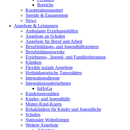
Bereiche
Kooperationspartner
Spende & Engagement
News
Angebote & Leistungen
Ambulante Erziehungshilfen
Angebote an Schulen
Angebote für Beruf und Arbeit
Berufsbildungs- und Jugendhilfezentren
Berufsbildungswerke
Erziehungs-, Jugend- und Familienberatung
Kliniken
Flexible soziale Angebote
Heilpädagogische Tagesstätten
Integrationsdienste
Integrationsunternehmen
InHoGa
Kindertagesstätten
Kinder- und Jugendhilfe
Mutter-Kind-Kuren
Rehakliniken für Kinder und Jugendliche
Schulen
Stationäre Wohnformen
Weitere Angebote