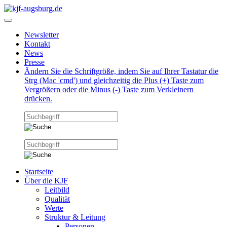
Newsletter
Kontakt
News
Presse
Ändern Sie die Schriftgröße, indem Sie auf Ihrer Tastatur die
Strg (Mac 'cmd') und gleichzeitig die Plus (+) Taste zum
Vergrößern oder die Minus (-) Taste zum Verkleinern
drücken.
Startseite
Über die KJF
Leitbild
Qualität
Werte
Struktur & Leitung
Personen