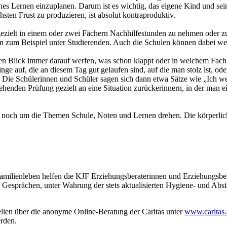
zliches Lernen einzuplanen. Darum ist es wichtig, das eigene Kind und se
sten Frust zu produzieren, ist absolut kontraproduktiv.
 gezielt in einem oder zwei Fächern Nachhilfestunden zu nehmen oder 
n zum Beispiel unter Studierenden. Auch die Schulen können dabei wei
en Blick immer darauf werfen, was schon klappt oder in welchem Fach d
ge auf, die an diesem Tag gut gelaufen sind, auf die man stolz ist, o
 Die Schülerinnen und Schüler sagen sich dann etwa Sätze wie „Ich we
tehenden Prüfung gezielt an eine Situation zurückerinnern, in der man 
 nur noch um die Themen Schule, Noten und Lernen drehen. Die körperlic
ilienleben helfen die KJF Erziehungsberaterinnen und Erziehungsberat
n Gesprächen, unter Wahrung der stets aktualisierten Hygiene- und A
ellen über die anonyme Online-Beratung der Caritas unter
www.caritas.
rden.