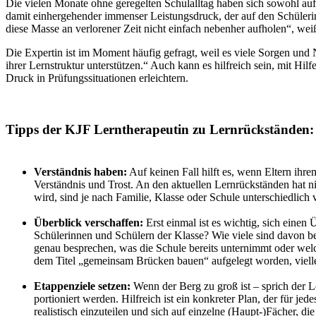
Die vielen Monate ohne geregelten Schulalltag haben sich sowohl auf
damit einhergehender immenser Leistungsdruck, der auf den Schüleri
diese Masse an verlorener Zeit nicht einfach nebenher aufholen“, w
Die Expertin ist im Moment häufig gefragt, weil es viele Sorgen und 
ihrer Lernstruktur unterstützen.“ Auch kann es hilfreich sein, mit H
Druck in Prüfungssituationen erleichtern.
Tipps der KJF Lerntherapeutin zu Lernrückständen:
Verständnis haben:
Auf keinen Fall hilft es, wenn Eltern i
Verständnis und Trost. An den aktuellen Lernrückständen hat n
wird, sind je nach Familie, Klasse oder Schule unterschiedlich ve
Überblick verschaffen:
Erst einmal ist es wichtig, sich einen
Schülerinnen und Schülern der Klasse? Wie viele sind davon bet
genau besprechen, was die Schule bereits unternimmt oder wel
dem Titel „gemeinsam Brücken bauen“ aufgelegt worden, viellei
Etappenziele setzen:
Wenn der Berg zu groß ist – sprich der L
portioniert werden. Hilfreich ist ein konkreter Plan, der für j
realistisch einzuteilen und sich auf einzelne (Haupt-)Fächer,