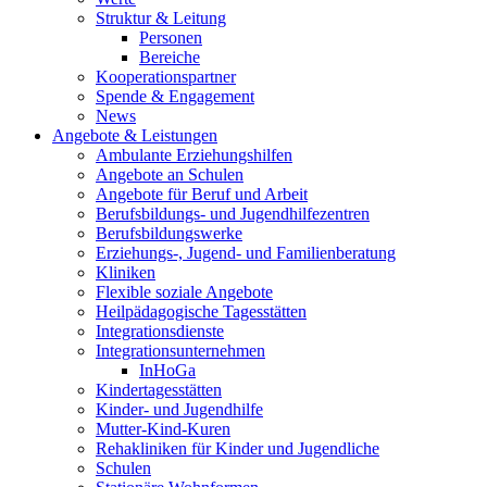
Struktur & Leitung
Personen
Bereiche
Kooperationspartner
Spende & Engagement
News
Angebote & Leistungen
Ambulante Erziehungshilfen
Angebote an Schulen
Angebote für Beruf und Arbeit
Berufsbildungs- und Jugendhilfezentren
Berufsbildungswerke
Erziehungs-, Jugend- und Familienberatung
Kliniken
Flexible soziale Angebote
Heilpädagogische Tagesstätten
Integrationsdienste
Integrationsunternehmen
InHoGa
Kindertagesstätten
Kinder- und Jugendhilfe
Mutter-Kind-Kuren
Rehakliniken für Kinder und Jugendliche
Schulen