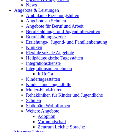
News
Angebote & Leistungen
Ambulante Erziehungshilfen
Angebote an Schulen
Angebote für Beruf und Arbeit
Berufsbildungs- und Jugendhilfezentren
Berufsbildungswerke
Erziehungs-, Jugend- und Familienberatung
Kliniken
Flexible soziale Angebote
Heilpädagogische Tagesstätten
Integrationsdienste
Integrationsunternehmen
InHoGa
Kindertagesstätten
Kinder- und Jugendhilfe
Mutter-Kind-Kuren
Rehakliniken für Kinder und Jugendliche
Schulen
Stationäre Wohnformen
Weitere Angebote
Adoption
Vormundschaft
Zentrum Leichte Sprache