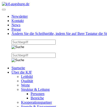
Newsletter
Kontakt
News
Presse
Ändern Sie die Schriftgröße, indem Sie auf Ihrer Tastatur die 
Startseite
Über die KJF
Leitbild
Qualität
Werte
Struktur & Leitung
Personen
Bereiche
Kooperationspartner
Spende & Engagement