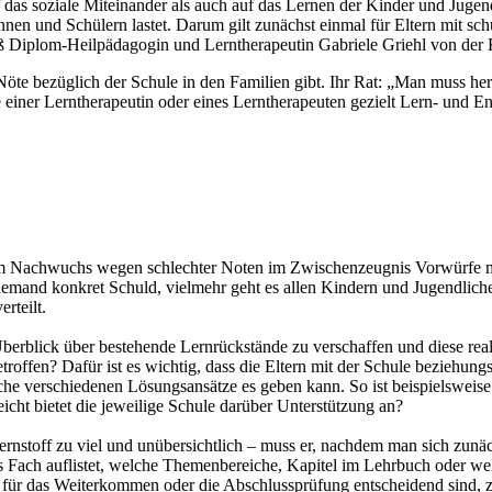
 das soziale Miteinander als auch auf das Lernen der Kinder und Jugen
nnen und Schülern lastet. Darum gilt zunächst einmal für Eltern mit
eiß Diplom-Heilpädagogin und Lerntherapeutin Gabriele Griehl von der
Nöte bezüglich der Schule in den Familien gibt. Ihr Rat: „Man muss he
ilfe einer Lerntherapeutin oder eines Lerntherapeuten gezielt Lern- un
hrem Nachwuchs wegen schlechter Noten im Zwischenzeugnis Vorwürfe m
iemand konkret Schuld, vielmehr geht es allen Kindern und Jugendlich
rteilt.
 Überblick über bestehende Lernrückstände zu verschaffen und diese rea
roffen? Dafür ist es wichtig, dass die Eltern mit der Schule beziehung
che verschiedenen Lösungsansätze es geben kann. So ist beispielsweis
cht bietet die jeweilige Schule darüber Unterstützung an?
ernstoff zu viel und unübersichtlich – muss er, nachdem man sich zunäch
edes Fach auflistet, welche Themenbereiche, Kapitel im Lehrbuch oder we
 die für das Weiterkommen oder die Abschlussprüfung entscheidend sind