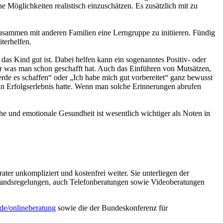
ine Möglichkeiten realistisch einzuschätzen. Es zusätzlich mit zu
zusammen mit anderen Familien eine Lerngruppe zu initiieren. Fündig
terhelfen.
as Kind gut ist. Dabei helfen kann ein sogenanntes Positiv- oder
der was man schon geschafft hat. Auch das Einführen von Mutsätzen,
rde es schaffen“ oder „Ich habe mich gut vorbereitet“ ganz bewusst
ein Erfolgserlebnis hatte. Wenn man solche Erinnerungen abrufen
he und emotionale Gesundheit ist wesentlich wichtiger als Noten in
er unkompliziert und kostenfrei weiter. Sie unterliegen der
bstandsregelungen, auch Telefonberatungen sowie Videoberatungen
de/onlineberatung
sowie die der Bundeskonferenz für