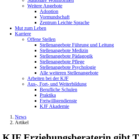
Stationäre Wohnformen
Weitere Angebote
Adoption
Vormundschaft
Zentrum Leichte Sprache
Mut zum Leben
Karriere
Offene Stellen
Stellenangebote Führung und Leitung
Stellenangebote Medizin
Stellenangebote Pädagogik
Stellenangebote Pflege
Stellenangebote Psychologie
Alle weiteren Stellenangebote
Arbeiten bei der KJF
Aus-, Fort- und Weiterbildung
Berufliche Schulen
Praktika
Freiwilligendienste
KJF Akademie
News
Artikel
KJF Erziehungsberaterin gibt T