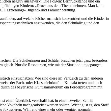
dlichen negativ ausgewirkt. Die Folgen: Lernrückstände und ein
 schulpflichtigen Kindern: „Druck aus dem Thema nehmen. Man kann
 KJF Erziehungs-, Jugend- und Familienberatung.
rausfinden, auf welche Fächer man sich konzentriert und die Kinder in
d Entspannungstechniken anzuwenden, die den Schulalltag und den
achen. Die Schülerinnen und Schüler brauchen jetzt ganz besonders
en gleich. Nur die Ressourcen, wie mit der Situation umgegangen
listisch einzuschätzen: Wie sind diese im Vergleich zu den anderen
sweise der Fach- oder Klassenlehrkraft in Kontakt treten und auch
e durch das bayerische Kultusministerium ein Förderprogramm mit
st einen Überblick verschafft hat, in einem zweiten Schritt
lche Vokabeln nachgearbeitet werden sollten. Wichtig ist es, den Stoff
, zu fokussieren. Während eines mehr oder weniger normalen