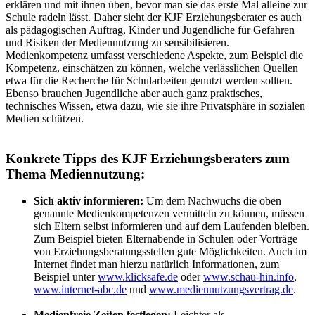
erklären und mit ihnen üben, bevor man sie das erste Mal alleine zur
Schule radeln lässt. Daher sieht der KJF Erziehungsberater es auch
als pädagogischen Auftrag, Kinder und Jugendliche für Gefahren
und Risiken der Mediennutzung zu sensibilisieren.
Medienkompetenz umfasst verschiedene Aspekte, zum Beispiel die
Kompetenz, einschätzen zu können, welche verlässlichen Quellen
etwa für die Recherche für Schularbeiten genutzt werden sollten.
Ebenso brauchen Jugendliche aber auch ganz praktisches,
technisches Wissen, etwa dazu, wie sie ihre Privatsphäre in sozialen
Medien schützen.
Konkrete Tipps des KJF Erziehungsberaters zum
Thema Mediennutzung:
Sich aktiv informieren:
Um dem Nachwuchs die oben
genannte Medienkompetenzen vermitteln zu können, müssen
sich Eltern selbst informieren und auf dem Laufenden bleiben.
Zum Beispiel bieten Elternabende in Schulen oder Vorträge
von Erziehungsberatungsstellen gute Möglichkeiten. Auch im
Internet findet man hierzu natürlich Informationen, zum
Beispiel unter
www.klicksafe.de
oder
www.schau-hin.info
,
www.internet-abc.de
und
www.mediennutzungsvertrag.de
.
Medienfreie Zeiten festlegen:
Leichter als