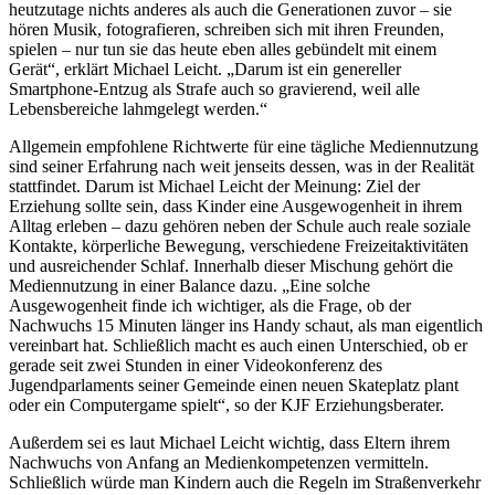
heutzutage nichts anderes als auch die Generationen zuvor – sie
hören Musik, fotografieren, schreiben sich mit ihren Freunden,
spielen – nur tun sie das heute eben alles gebündelt mit einem
Gerät“, erklärt Michael Leicht. „Darum ist ein genereller
Smartphone-Entzug als Strafe auch so gravierend, weil alle
Lebensbereiche lahmgelegt werden.“
Allgemein empfohlene Richtwerte für eine tägliche Mediennutzung
sind seiner Erfahrung nach weit jenseits dessen, was in der Realität
stattfindet. Darum ist Michael Leicht der Meinung: Ziel der
Erziehung sollte sein, dass Kinder eine Ausgewogenheit in ihrem
Alltag erleben – dazu gehören neben der Schule auch reale soziale
Kontakte, körperliche Bewegung, verschiedene Freizeitaktivitäten
und ausreichender Schlaf. Innerhalb dieser Mischung gehört die
Mediennutzung in einer Balance dazu. „Eine solche
Ausgewogenheit finde ich wichtiger, als die Frage, ob der
Nachwuchs 15 Minuten länger ins Handy schaut, als man eigentlich
vereinbart hat. Schließlich macht es auch einen Unterschied, ob er
gerade seit zwei Stunden in einer Videokonferenz des
Jugendparlaments seiner Gemeinde einen neuen Skateplatz plant
oder ein Computergame spielt“, so der KJF Erziehungsberater.
Außerdem sei es laut Michael Leicht wichtig, dass Eltern ihrem
Nachwuchs von Anfang an Medienkompetenzen vermitteln.
Schließlich würde man Kindern auch die Regeln im Straßenverkehr