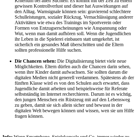
Kriterium bei allen Süchten: Es kommt mit der Zeit zu einem
gewissen Kontrollverlust und dieser hat Auswirkungen auf
den Alltag. Warnsignale können sein: gravierend schlechtere
Schulleistungen, sozialer Rückzug, Vernachlässigung anderer
Aktivitäten wie etwa des Trainings im Sportverein oder
Formen von Entzugserscheinungen wie Anspannung oder
Wut, wenn man damit aufhören soll. Wenn die Jugendlichen
ihr Leben in die Spielerei einbauen statt umgekehrt, ist
sicherlich ein gesundes Maß überschritten und die Eltern
sollten professionelle Hilfe suchen.
Die Chancen sehen:
Die Digitalisierung bietet viele neue
Möglichkeiten. Eltern dürfen auch die Chancen darin sehen,
wenn ihre Kinder damit aufwachsen. Sie sollten darum die
digitalen Medien nicht generell verdammen. Spätestens ab der
fünften Klasse wird es von den Schulen auch erwartet, dass
Jugendliche damit arbeiten und beispielsweise für Referate
selbstständig im Internet recherchieren. Darum ist es wichtig,
den jungen Menschen ein Rüstzeug mit auf den Lebensweg
zu geben, damit sie sich allein sicher und bewusst in der
digitalen Welt bewegen können und wissen, wen sie um Hilfe
fragen können.
Info:
Wenn Smartphone, Spielekonsole und Co. immer wieder zu