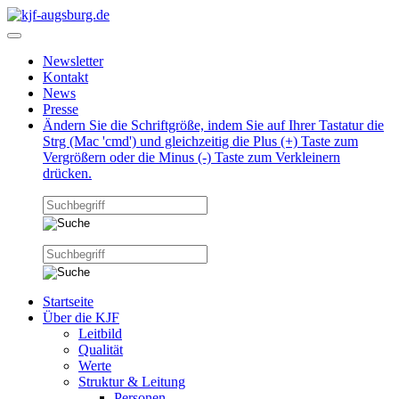
Newsletter
Kontakt
News
Presse
Ändern Sie die Schriftgröße, indem Sie auf Ihrer Tastatur die
Strg (Mac 'cmd') und gleichzeitig die Plus (+) Taste zum
Vergrößern oder die Minus (-) Taste zum Verkleinern
drücken.
Startseite
Über die KJF
Leitbild
Qualität
Werte
Struktur & Leitung
Personen