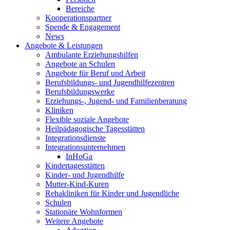
Bereiche
Kooperationspartner
Spende & Engagement
News
Angebote & Leistungen
Ambulante Erziehungshilfen
Angebote an Schulen
Angebote für Beruf und Arbeit
Berufsbildungs- und Jugendhilfezentren
Berufsbildungswerke
Erziehungs-, Jugend- und Familienberatung
Kliniken
Flexible soziale Angebote
Heilpädagogische Tagesstätten
Integrationsdienste
Integrationsunternehmen
InHoGa
Kindertagesstätten
Kinder- und Jugendhilfe
Mutter-Kind-Kuren
Rehakliniken für Kinder und Jugendliche
Schulen
Stationäre Wohnformen
Weitere Angebote