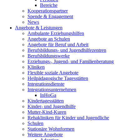
Bereiche
Kooperationspartner
Spende & Engagement
News
Angebote & Leistungen
Ambulante Erziehungshilfen
Angebote an Schulen
Angebote für Beruf und Arbeit
Berufsbildungs- und Jugendhilfezentren
Berufsbildungswerke
Erziehungs-, Jugend- und Familienberatung
Kliniken
Flexible soziale Angebote
Heilpädagogische Tagesstätten
Integrationsdienste
Integrationsunternehmen
InHoGa
Kindertagesstätten
Kinder- und Jugendhilfe
Mutter-Kind-Kuren
Rehakliniken für Kinder und Jugendliche
Schulen
Stationäre Wohnformen
Weitere Angebote