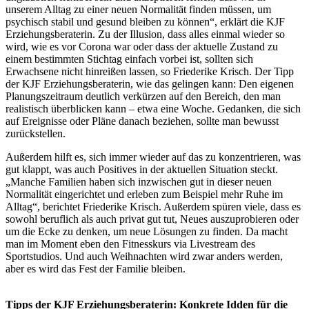
unserem Alltag zu einer neuen Normalität finden müssen, um
psychisch stabil und gesund bleiben zu können“, erklärt die KJF
Erziehungsberaterin. Zu der Illusion, dass alles einmal wieder so
wird, wie es vor Corona war oder dass der aktuelle Zustand zu
einem bestimmten Stichtag einfach vorbei ist, sollten sich
Erwachsene nicht hinreißen lassen, so Friederike Krisch. Der Tipp
der KJF Erziehungsberaterin, wie das gelingen kann: Den eigenen
Planungszeitraum deutlich verkürzen auf den Bereich, den man
realistisch überblicken kann – etwa eine Woche. Gedanken, die sich
auf Ereignisse oder Pläne danach beziehen, sollte man bewusst
zurückstellen.
Außerdem hilft es, sich immer wieder auf das zu konzentrieren, was
gut klappt, was auch Positives in der aktuellen Situation steckt.
„Manche Familien haben sich inzwischen gut in dieser neuen
Normalität eingerichtet und erleben zum Beispiel mehr Ruhe im
Alltag“, berichtet Friederike Krisch. Außerdem spüren viele, dass es
sowohl beruflich als auch privat gut tut, Neues auszuprobieren oder
um die Ecke zu denken, um neue Lösungen zu finden. Da macht
man im Moment eben den Fitnesskurs via Livestream des
Sportstudios. Und auch Weihnachten wird zwar anders werden,
aber es wird das Fest der Familie bleiben.
Tipps der KJF Erziehungsberaterin: Konkrete Idden für die