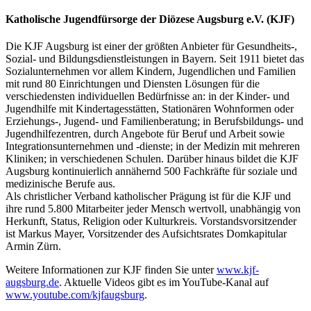
Katholische Jugendfürsorge der Diözese Augsburg e.V. (KJF)
Die KJF Augsburg ist einer der größten Anbieter für Gesundheits-,
Sozial- und Bildungsdienstleistungen in Bayern. Seit 1911 bietet das
Sozialunternehmen vor allem Kindern, Jugendlichen und Familien
mit rund 80 Einrichtungen und Diensten Lösungen für die
verschiedensten individuellen Bedürfnisse an: in der Kinder- und
Jugendhilfe mit Kindertagesstätten, Stationären Wohnformen oder
Erziehungs-, Jugend- und Familienberatung; in Berufsbildungs- und
Jugendhilfezentren, durch Angebote für Beruf und Arbeit sowie
Integrationsunternehmen und -dienste; in der Medizin mit mehreren
Kliniken; in verschiedenen Schulen. Darüber hinaus bildet die KJF
Augsburg kontinuierlich annähernd 500 Fachkräfte für soziale und
medizinische Berufe aus.
Als christlicher Verband katholischer Prägung ist für die KJF und
ihre rund 5.800 Mitarbeiter jeder Mensch wertvoll, unabhängig von
Herkunft, Status, Religion oder Kulturkreis. Vorstandsvorsitzender
ist Markus Mayer, Vorsitzender des Aufsichtsrates Domkapitular
Armin Zürn.
Weitere Informationen zur KJF finden Sie unter
www.kjf-
augsburg.de
. Aktuelle Videos gibt es im YouTube-Kanal auf
www.youtube.com/kjfaugsburg
.