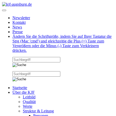
Newsletter
Kontakt
News
Presse
Ändern Sie die Schriftgröße, indem Sie auf Ihrer Tastatur die
Strg (Mac 'cmd') und gleichzeitig die Plus (+) Taste zum
Vergrößern oder die Minus (-) Taste zum Verkleinern
drücken.
Startseite
Über die KJF
Leitbild
Qualität
Werte
Struktur & Leitung
Personen