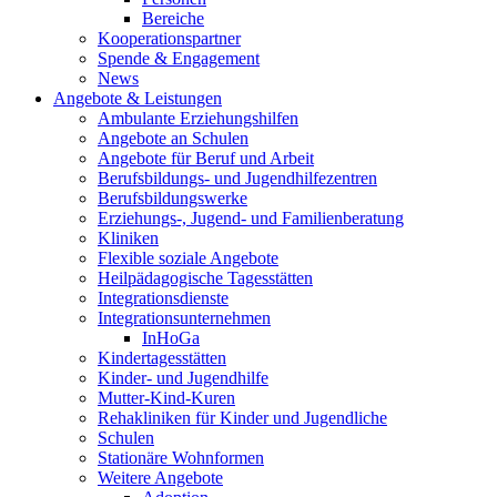
Bereiche
Kooperationspartner
Spende & Engagement
News
Angebote & Leistungen
Ambulante Erziehungshilfen
Angebote an Schulen
Angebote für Beruf und Arbeit
Berufsbildungs- und Jugendhilfezentren
Berufsbildungswerke
Erziehungs-, Jugend- und Familienberatung
Kliniken
Flexible soziale Angebote
Heilpädagogische Tagesstätten
Integrationsdienste
Integrationsunternehmen
InHoGa
Kindertagesstätten
Kinder- und Jugendhilfe
Mutter-Kind-Kuren
Rehakliniken für Kinder und Jugendliche
Schulen
Stationäre Wohnformen
Weitere Angebote