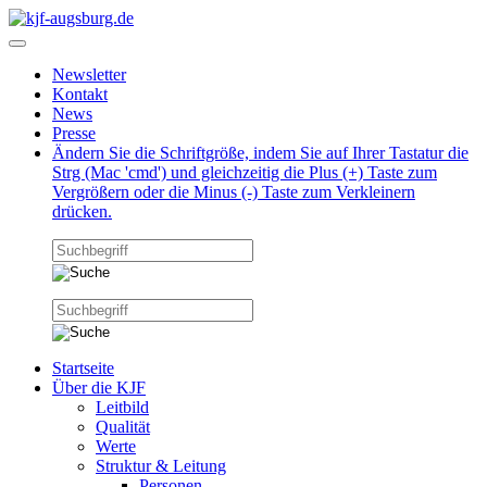
Newsletter
Kontakt
News
Presse
Ändern Sie die Schriftgröße, indem Sie auf Ihrer Tastatur die
Strg (Mac 'cmd') und gleichzeitig die Plus (+) Taste zum
Vergrößern oder die Minus (-) Taste zum Verkleinern
drücken.
Startseite
Über die KJF
Leitbild
Qualität
Werte
Struktur & Leitung
Personen