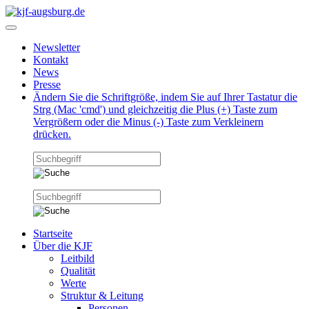
Newsletter
Kontakt
News
Presse
Ändern Sie die Schriftgröße, indem Sie auf Ihrer Tastatur die
Strg (Mac 'cmd') und gleichzeitig die Plus (+) Taste zum
Vergrößern oder die Minus (-) Taste zum Verkleinern
drücken.
Startseite
Über die KJF
Leitbild
Qualität
Werte
Struktur & Leitung
Personen