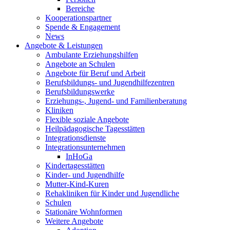
Bereiche
Kooperationspartner
Spende & Engagement
News
Angebote & Leistungen
Ambulante Erziehungshilfen
Angebote an Schulen
Angebote für Beruf und Arbeit
Berufsbildungs- und Jugendhilfezentren
Berufsbildungswerke
Erziehungs-, Jugend- und Familienberatung
Kliniken
Flexible soziale Angebote
Heilpädagogische Tagesstätten
Integrationsdienste
Integrationsunternehmen
InHoGa
Kindertagesstätten
Kinder- und Jugendhilfe
Mutter-Kind-Kuren
Rehakliniken für Kinder und Jugendliche
Schulen
Stationäre Wohnformen
Weitere Angebote