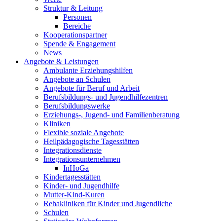
Struktur & Leitung
Personen
Bereiche
Kooperationspartner
Spende & Engagement
News
Angebote & Leistungen
Ambulante Erziehungshilfen
Angebote an Schulen
Angebote für Beruf und Arbeit
Berufsbildungs- und Jugendhilfezentren
Berufsbildungswerke
Erziehungs-, Jugend- und Familienberatung
Kliniken
Flexible soziale Angebote
Heilpädagogische Tagesstätten
Integrationsdienste
Integrationsunternehmen
InHoGa
Kindertagesstätten
Kinder- und Jugendhilfe
Mutter-Kind-Kuren
Rehakliniken für Kinder und Jugendliche
Schulen