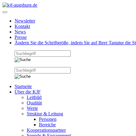
Newsletter
Kontakt
News
Presse
Ändern Sie die Schriftgröße, indem Sie auf Ihrer Tastatur die 
Startseite
Über die KJF
Leitbild
Qualität
Werte
Struktur & Leitung
Personen
Bereiche
Kooperationspartner
Spende & Engagement