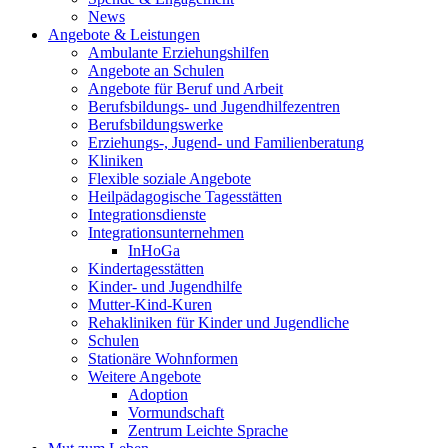
News
Angebote & Leistungen
Ambulante Erziehungshilfen
Angebote an Schulen
Angebote für Beruf und Arbeit
Berufsbildungs- und Jugendhilfezentren
Berufsbildungswerke
Erziehungs-, Jugend- und Familienberatung
Kliniken
Flexible soziale Angebote
Heilpädagogische Tagesstätten
Integrationsdienste
Integrationsunternehmen
InHoGa
Kindertagesstätten
Kinder- und Jugendhilfe
Mutter-Kind-Kuren
Rehakliniken für Kinder und Jugendliche
Schulen
Stationäre Wohnformen
Weitere Angebote
Adoption
Vormundschaft
Zentrum Leichte Sprache