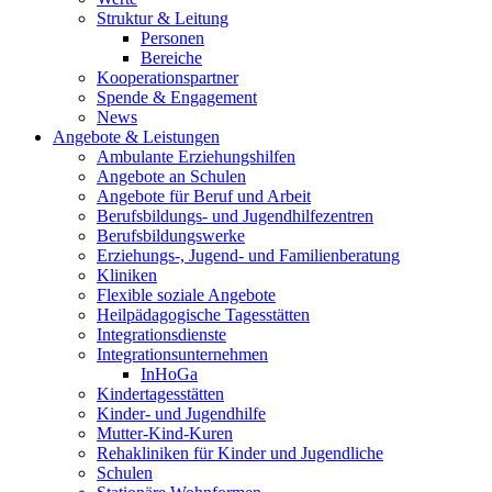
Struktur & Leitung
Personen
Bereiche
Kooperationspartner
Spende & Engagement
News
Angebote & Leistungen
Ambulante Erziehungshilfen
Angebote an Schulen
Angebote für Beruf und Arbeit
Berufsbildungs- und Jugendhilfezentren
Berufsbildungswerke
Erziehungs-, Jugend- und Familienberatung
Kliniken
Flexible soziale Angebote
Heilpädagogische Tagesstätten
Integrationsdienste
Integrationsunternehmen
InHoGa
Kindertagesstätten
Kinder- und Jugendhilfe
Mutter-Kind-Kuren
Rehakliniken für Kinder und Jugendliche
Schulen