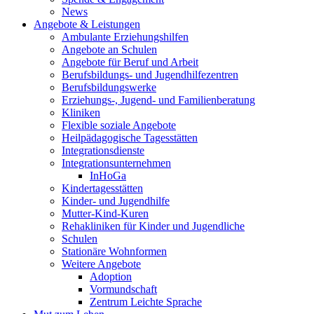
News
Angebote & Leistungen
Ambulante Erziehungshilfen
Angebote an Schulen
Angebote für Beruf und Arbeit
Berufsbildungs- und Jugendhilfezentren
Berufsbildungswerke
Erziehungs-, Jugend- und Familienberatung
Kliniken
Flexible soziale Angebote
Heilpädagogische Tagesstätten
Integrationsdienste
Integrationsunternehmen
InHoGa
Kindertagesstätten
Kinder- und Jugendhilfe
Mutter-Kind-Kuren
Rehakliniken für Kinder und Jugendliche
Schulen
Stationäre Wohnformen
Weitere Angebote
Adoption
Vormundschaft
Zentrum Leichte Sprache