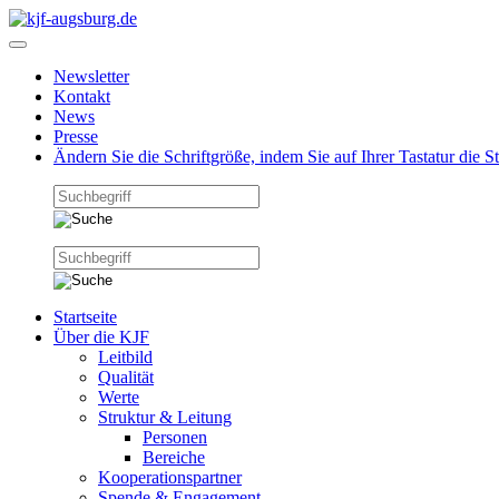
Newsletter
Kontakt
News
Presse
Ändern Sie die Schriftgröße, indem Sie auf Ihrer Tastatur die 
Startseite
Über die KJF
Leitbild
Qualität
Werte
Struktur & Leitung
Personen
Bereiche
Kooperationspartner
Spende & Engagement