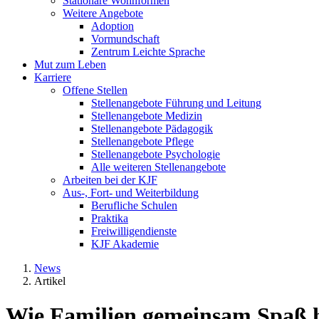
Stationäre Wohnformen
Weitere Angebote
Adoption
Vormundschaft
Zentrum Leichte Sprache
Mut zum Leben
Karriere
Offene Stellen
Stellenangebote Führung und Leitung
Stellenangebote Medizin
Stellenangebote Pädagogik
Stellenangebote Pflege
Stellenangebote Psychologie
Alle weiteren Stellenangebote
Arbeiten bei der KJF
Aus-, Fort- und Weiterbildung
Berufliche Schulen
Praktika
Freiwilligendienste
KJF Akademie
News
Artikel
Wie Familien gemeinsam Spaß 