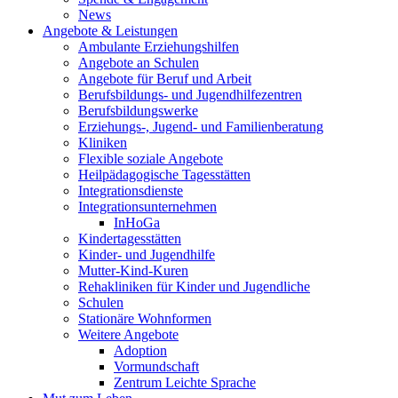
News
Angebote & Leistungen
Ambulante Erziehungshilfen
Angebote an Schulen
Angebote für Beruf und Arbeit
Berufsbildungs- und Jugendhilfezentren
Berufsbildungswerke
Erziehungs-, Jugend- und Familienberatung
Kliniken
Flexible soziale Angebote
Heilpädagogische Tagesstätten
Integrationsdienste
Integrationsunternehmen
InHoGa
Kindertagesstätten
Kinder- und Jugendhilfe
Mutter-Kind-Kuren
Rehakliniken für Kinder und Jugendliche
Schulen
Stationäre Wohnformen
Weitere Angebote
Adoption
Vormundschaft
Zentrum Leichte Sprache