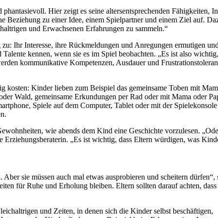
d phantasievoll. Hier zeigt es seine altersentsprechenden Fähigkeiten, 
ne Beziehung zu einer Idee, einem Spielpartner und einem Ziel auf. Da
haltrigen und Erwachsenen Erfahrungen zu sammeln.“
u: Ihr Interesse, ihre Rückmeldungen und Anregungen ermutigen und b
und Talente kennen, wenn sie es im Spiel beobachten. „Es ist also wich
 werden kommunikative Kompetenzen, Ausdauer und Frustrationstoleranz
wenig kosten: Kinder lieben zum Beispiel das gemeinsame Toben mit Ma
rk oder Wald, gemeinsame Erkundungen per Rad oder mit Mama oder Pa
martphone, Spiele auf dem Computer, Tablet oder mit der Spielekonsole dü
en.
d Gewohnheiten, wie abends dem Kind eine Geschichte vorzulesen. „Od
ie Erziehungsberaterin. „Es ist wichtig, dass Eltern würdigen, was Kin
Aber sie müssen auch mal etwas ausprobieren und scheitern dürfen“, s
ten für Ruhe und Erholung bleiben. Eltern sollten darauf achten, dass si
chaltrigen und Zeiten, in denen sich die Kinder selbst beschäftigen,