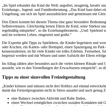
„Im Spiel erkundet das Kind die Welt: angstfrei, neugierig, kreativ un
Erziehungs-, Jugend- und Familienberatung. „Das Kind baut dabei ei
Umgebung, um sich im Spiel auszudrücken und gemeinsam mit Gleic
Den Eltern kommt bei diesem Thema eine ganz besondere Bedeutung z
Selbstvertrauen. Gleichzeitig lernen Eltern ihr Kind, seine Stärken 
regelmäßig mitspielen“, so die Erziehungsberaterin. „Und: Spielend
und im weiteren Leben, eingesetzt und geübt.“
Die Expertin gibt Tipps zu Spielideen, die Kinder begeistern und 
oder Kochen, ein Karten- oder Brettspiel, einen Spaziergang im Pa
kennenzulernen, ist für viele Kinder ein tolles Erlebnis. Fernsehen, S
begrenzt werden und mit Wissen und unter Aufsicht der Eltern erfolg
Im Alltag zählen aber besonders auch die vielen kleinen Rituale un
aussieht, wie es den Vorstellungen der Erwachsenen entspricht“, so d
Tipps zu einer sinnvollen Freizeitgestaltung
„Kinder können und müssen nicht drei Hobbys auf einmal entwickeln. 
damit das Freizeitprogramm nicht in Stress ausartet und auch genug Zei
eine Balance zwischen Aktivität und Ruhe finden,
einen Wechsel ermöglichen zwischen sozialen Kontakten mit Glei