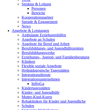
Struktur & Leitung
Personen
Bereiche
Kooperationspartner
Spende & Engagement
News
Angebote & Leistungen
Ambulante Erziehungshilfen
Angebote an Schulen
Angebote für Beruf und Arbeit
Berufsbildungs- und Jugendhilfezentren
Berufsbildungswerke
Erziehungs-, Jugend- und Familienberatung
Kliniken
Flexible soziale Angebote
Heilpädagogische Tagesstätten
Integrationsdienste
Integrationsunternehmen
InHoGa
Kindertagesstätten
Kinder- und Jugendhilfe
Mutter-Kind-Kuren
Rehakliniken für Kinder und Jugendliche
Schulen