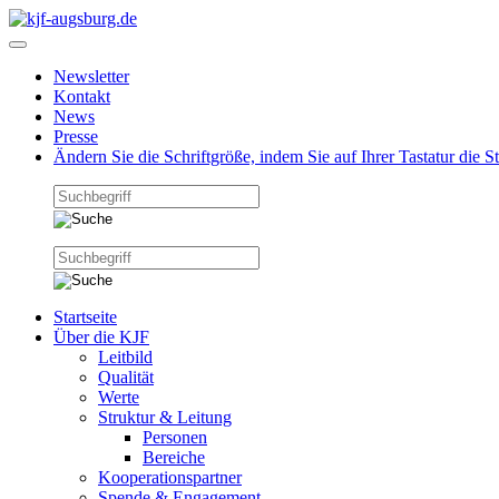
Newsletter
Kontakt
News
Presse
Ändern Sie die Schriftgröße, indem Sie auf Ihrer Tastatur die 
Startseite
Über die KJF
Leitbild
Qualität
Werte
Struktur & Leitung
Personen
Bereiche
Kooperationspartner
Spende & Engagement