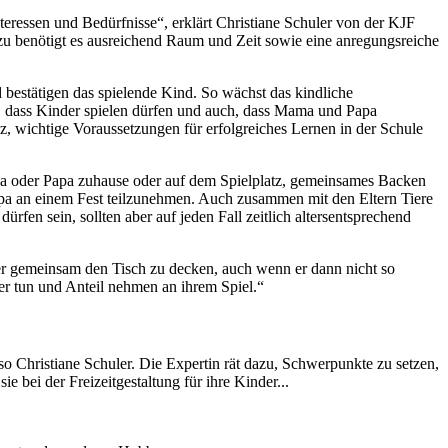
Interessen und Bedürfnisse“, erklärt Christiane Schuler von der KJF
zu benötigt es ausreichend Raum und Zeit sowie eine anregungsreiche
estätigen das spielende Kind. So wächst das kindliche
tig, dass Kinder spielen dürfen und auch, dass Mama und Papa
, wichtige Voraussetzungen für erfolgreiches Lernen in der Schule
ma oder Papa zuhause oder auf dem Spielplatz, gemeinsames Backen
pa an einem Fest teilzunehmen. Auch zusammen mit den Eltern Tiere
rfen sein, sollten aber auf jeden Fall zeitlich altersentsprechend
er gemeinsam den Tisch zu decken, auch wenn er dann nicht so
der tun und Anteil nehmen an ihrem Spiel.“
o Christiane Schuler. Die Expertin rät dazu, Schwerpunkte zu setzen,
e bei der Freizeitgestaltung für ihre Kinder...