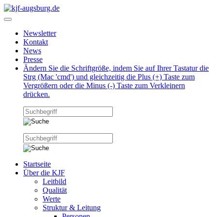
Newsletter
Kontakt
News
Presse
Ändern Sie die Schriftgröße, indem Sie auf Ihrer Tastatur die
Strg (Mac 'cmd') und gleichzeitig die Plus (+) Taste zum
Vergrößern oder die Minus (-) Taste zum Verkleinern
drücken.
Startseite
Über die KJF
Leitbild
Qualität
Werte
Struktur & Leitung
Personen