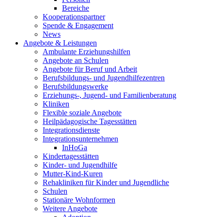
Bereiche
Kooperationspartner
Spende & Engagement
News
Angebote & Leistungen
Ambulante Erziehungshilfen
Angebote an Schulen
Angebote für Beruf und Arbeit
Berufsbildungs- und Jugendhilfezentren
Berufsbildungswerke
Erziehungs-, Jugend- und Familienberatung
Kliniken
Flexible soziale Angebote
Heilpädagogische Tagesstätten
Integrationsdienste
Integrationsunternehmen
InHoGa
Kindertagesstätten
Kinder- und Jugendhilfe
Mutter-Kind-Kuren
Rehakliniken für Kinder und Jugendliche
Schulen
Stationäre Wohnformen
Weitere Angebote