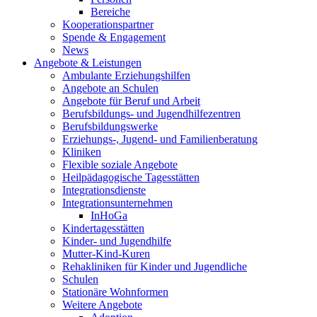
Bereiche
Kooperationspartner
Spende & Engagement
News
Angebote & Leistungen
Ambulante Erziehungshilfen
Angebote an Schulen
Angebote für Beruf und Arbeit
Berufsbildungs- und Jugendhilfezentren
Berufsbildungswerke
Erziehungs-, Jugend- und Familienberatung
Kliniken
Flexible soziale Angebote
Heilpädagogische Tagesstätten
Integrationsdienste
Integrationsunternehmen
InHoGa
Kindertagesstätten
Kinder- und Jugendhilfe
Mutter-Kind-Kuren
Rehakliniken für Kinder und Jugendliche
Schulen
Stationäre Wohnformen
Weitere Angebote