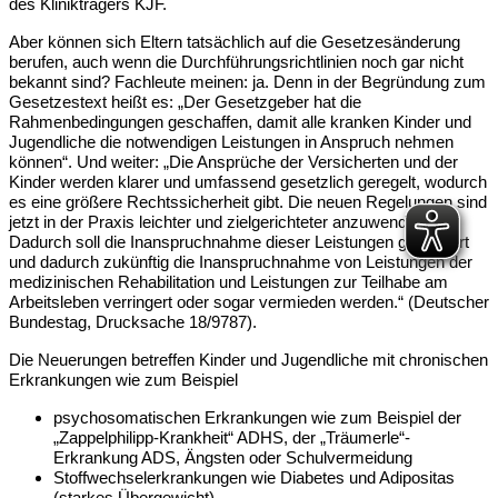
des Klinikträgers KJF.
Aber können sich Eltern tatsächlich auf die Gesetzesänderung
berufen, auch wenn die Durchführungsrichtlinien noch gar nicht
bekannt sind? Fachleute meinen: ja. Denn in der Begründung zum
Gesetzestext heißt es: „Der Gesetzgeber hat die
Rahmenbedingungen geschaffen, damit alle kranken Kinder und
Jugendliche die notwendigen Leistungen in Anspruch nehmen
können“. Und weiter: „Die Ansprüche der Versicherten und der
Kinder werden klarer und umfassend gesetzlich geregelt, wodurch
es eine größere Rechtssicherheit gibt. Die neuen Regelungen sind
jetzt in der Praxis leichter und zielgerichteter anzuwenden.
Dadurch soll die Inanspruchnahme dieser Leistungen gesteigert
und dadurch zukünftig die Inanspruchnahme von Leistungen der
medizinischen Rehabilitation und Leistungen zur Teilhabe am
Arbeitsleben verringert oder sogar vermieden werden.“ (Deutscher
Bundestag, Drucksache 18/9787).
Die Neuerungen betreffen Kinder und Jugendliche mit chronischen
Erkrankungen wie zum Beispiel
psychosomatischen Erkrankungen wie zum Beispiel der
„Zappelphilipp-Krankheit“ ADHS, der „Träumerle“-
Erkrankung ADS, Ängsten oder Schulvermeidung
Stoffwechselerkrankungen wie Diabetes und Adipositas
(starkes Übergewicht),