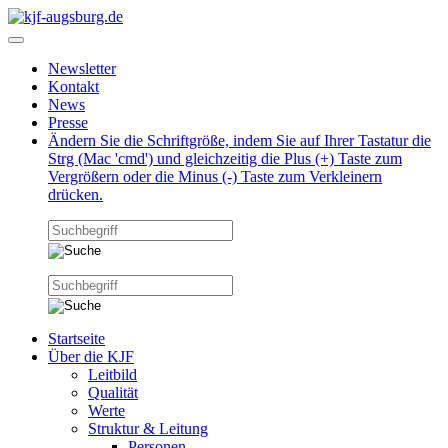
Newsletter
Kontakt
News
Presse
Ändern Sie die Schriftgröße, indem Sie auf Ihrer Tastatur die
Strg (Mac 'cmd') und gleichzeitig die Plus (+) Taste zum
Vergrößern oder die Minus (-) Taste zum Verkleinern
drücken.
Startseite
Über die KJF
Leitbild
Qualität
Werte
Struktur & Leitung
Personen