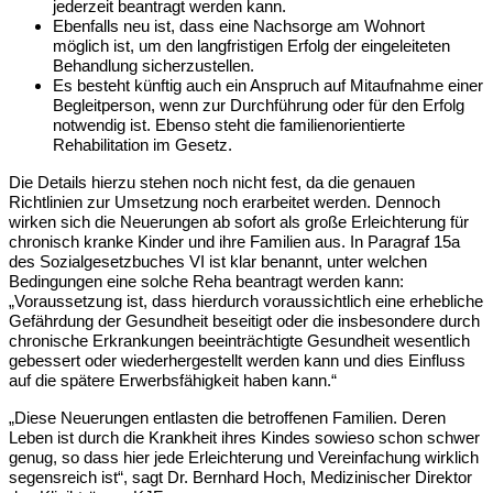
jederzeit beantragt werden kann.
Ebenfalls neu ist, dass eine Nachsorge am Wohnort
möglich ist, um den langfristigen Erfolg der eingeleiteten
Behandlung sicherzustellen.
Es besteht künftig auch ein Anspruch auf Mitaufnahme einer
Begleitperson, wenn zur Durchführung oder für den Erfolg
notwendig ist. Ebenso steht die familienorientierte
Rehabilitation im Gesetz.
Die Details hierzu stehen noch nicht fest, da die genauen
Richtlinien zur Umsetzung noch erarbeitet werden. Dennoch
wirken sich die Neuerungen ab sofort als große Erleichterung für
chronisch kranke Kinder und ihre Familien aus. In Paragraf 15a
des Sozialgesetzbuches VI ist klar benannt, unter welchen
Bedingungen eine solche Reha beantragt werden kann:
„Voraussetzung ist, dass hierdurch voraussichtlich eine erhebliche
Gefährdung der Gesundheit beseitigt oder die insbesondere durch
chronische Erkrankungen beeinträchtigte Gesundheit wesentlich
gebessert oder wiederhergestellt werden kann und dies Einfluss
auf die spätere Erwerbsfähigkeit haben kann.“
„Diese Neuerungen entlasten die betroffenen Familien. Deren
Leben ist durch die Krankheit ihres Kindes sowieso schon schwer
genug, so dass hier jede Erleichterung und Vereinfachung wirklich
segensreich ist“, sagt Dr. Bernhard Hoch, Medizinischer Direktor