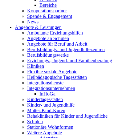
Bereiche
Kooperationspartner
Spende & Engagement
News
Angebote & Leistungen
Ambulante Erziehungshilfen
Angebote an Schulen
Angebote für Beruf und Arbeit
Berufsbildungs- und Jugendhilfezentren
Berufsbildungswerke
Erziehungs-, Jugend- und Familienberatung
Kliniken
Flexible soziale Angebote
Heilpädagogische Tagesstätten
Integrationsdienste
Integrationsunternehmen
InHoGa
Kindertagesstätten
Kinder- und Jugendhilfe
Mutter-Kind-Kuren
Rehakliniken für Kinder und Jugendliche
Schulen
Stationäre Wohnformen
Weitere Angebote