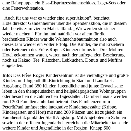
eine Babypuppe, ein Elsa-Eisprinzessinnenschloss, Lego-Sets oder
eine Feuerwehrstation.
„Auch für uns war es wieder eine super Aktion", berichtet
Hoteldirektor Gandenheimer über die Spendenaktion, die in diesem
Jahr bereits zum vierten Mal stattfand. „Wir werden sie sicher
wieder machen." Für ihn und natürlich vor allem für die
beschenkten Kinder war die Weihnachtsbaumaktion also auch
dieses Jahr wieder ein voller Erfolg. Die Kinder, die mit Erziehern
oder Betreuern des Frère-Roger-Kinderzentrums ins Drei Mohren
Hotel gekommen waren, waren nach der aufregenden Bescherung
noch zu Kakao, Tee, Plätzchen, Lebkuchen, Donuts und Muffins
eingeladen.
Info:
Das Frère-Roger-Kinderzentrum ist die vielfältigste und größte
Kinder- und Jugendhilfe-Einrichtung in Stadt und Landkreis
Augsburg. Rund 350 Kinder, Jugendliche und junge Erwachsene
leben in den therapeutischen und heilpädagogischen Wohngruppen
oder besuchen die zahlreichen Tagesstätten. Darüber hinaus werden
rund 200 Familien ambulant betreut. Das Familienzentrum
Peter&Paul umfasst eine integrative Kindertagesstätte (Krippe,
Kindergarten und Hort) mit rund 200 Plätzen und ist zugleich ein
Familienstützpunkt der Stadt Augsburg. Mit Angeboten an Schulen
sowie in der offenen Jugendarbeit erreichen die Mitarbeiter tausende
weitere Kinder und Jugendliche in der Region. Knapp 600