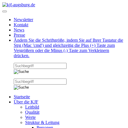
Newsletter
Kontakt
News
Presse
Ändern Sie die Schriftgröße, indem Sie auf Ihrer Tastatur die
Strg (Mac 'cmd') und gleichzeitig die Plus (+) Taste zum
Vergrößern oder die Minus (-) Taste zum Verkleinern
drücken.
Startseite
Über die KJF
Leitbild
Qualität
Werte
Struktur & Leitung
Personen