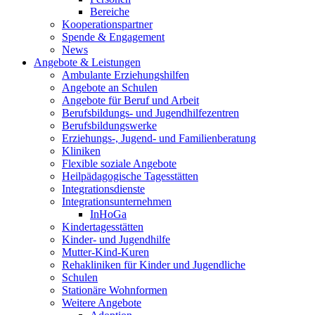
Bereiche
Kooperationspartner
Spende & Engagement
News
Angebote & Leistungen
Ambulante Erziehungshilfen
Angebote an Schulen
Angebote für Beruf und Arbeit
Berufsbildungs- und Jugendhilfezentren
Berufsbildungswerke
Erziehungs-, Jugend- und Familienberatung
Kliniken
Flexible soziale Angebote
Heilpädagogische Tagesstätten
Integrationsdienste
Integrationsunternehmen
InHoGa
Kindertagesstätten
Kinder- und Jugendhilfe
Mutter-Kind-Kuren
Rehakliniken für Kinder und Jugendliche
Schulen
Stationäre Wohnformen
Weitere Angebote