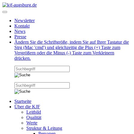
Newsletter
Kontakt
News
Presse
Ändern Sie die Schriftgröße, indem Sie auf Ihrer Tastatur die
Strg (Mac 'cmd') und gleichzeitig die Plus (+) Taste zum
Vergrößern oder die Minus (-) Taste zum Verkleinern
drücken.
Startseite
Über die KJF
Leitbild
Qualität
Werte
Struktur & Leitung
Personen