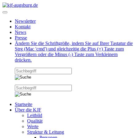
Newsletter
Kontakt
News
Presse
Ändern Sie die Schriftgröße, indem Sie auf Ihrer Tastatur die
Strg (Mac 'cmd') und gleichzeitig die Plus (+) Taste zum
Vergrößern oder die Minus (-) Taste zum Verkleinern
drücken.
Startseite
Über die KJF
Leitbild
Qualität
Werte
Struktur & Leitung
Personen