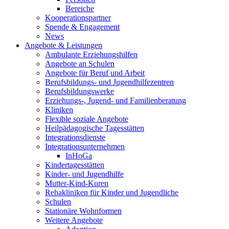
Bereiche
Kooperationspartner
Spende & Engagement
News
Angebote & Leistungen
Ambulante Erziehungshilfen
Angebote an Schulen
Angebote für Beruf und Arbeit
Berufsbildungs- und Jugendhilfezentren
Berufsbildungswerke
Erziehungs-, Jugend- und Familienberatung
Kliniken
Flexible soziale Angebote
Heilpädagogische Tagesstätten
Integrationsdienste
Integrationsunternehmen
InHoGa
Kindertagesstätten
Kinder- und Jugendhilfe
Mutter-Kind-Kuren
Rehakliniken für Kinder und Jugendliche
Schulen
Stationäre Wohnformen
Weitere Angebote