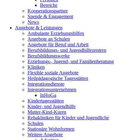
Bereiche
Kooperationspartner
Spende & Engagement
News
Angebote & Leistungen
Ambulante Erziehungshilfen
Angebote an Schulen
Angebote für Beruf und Arbeit
Berufsbildungs- und Jugendhilfezentren
Berufsbildungswerke
Erziehungs-, Jugend- und Familienberatung
Kliniken
Flexible soziale Angebote
Heilpädagogische Tagesstätten
Integrationsdienste
Integrationsunternehmen
InHoGa
Kindertagesstätten
Kinder- und Jugendhilfe
Mutter-Kind-Kuren
Rehakliniken für Kinder und Jugendliche
Schulen
Stationäre Wohnformen
Weitere Angebote