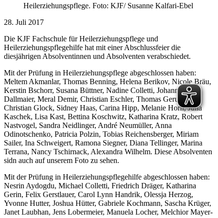
Heilerziehungspflege. Foto: KJF/ Susanne Kalfari-Ebel
28. Juli 2017
Die KJF Fachschule für Heilerziehungspflege und
Heilerziehungspflegehilfe hat mit einer Abschlussfeier die
diesjährigen Absolventinnen und Absolventen verabschiedet.
Mit der Prüfung in Heilerziehungspflege abgeschlossen haben:
Meltem Akmanlar, Thomas Benning, Helena Berikov, Nicole Bräu,
Kerstin Bschorr, Susana Büttner, Nadine Colletti, Johannes
Dallmaier, Meral Demir, Christian Eschler, Thomas Gerum,
Christian Glock, Sidney Haas, Carina Hipp, Melanie Horn, Julia
Kaschek, Lisa Kast, Bettina Koschwitz, Katharina Kratz, Robert
Nastvogel, Sandra Neidlinger, André Neumüller, Anna
Odinotschenko, Patricia Polzin, Tobias Reichensberger, Miriam
Sailer, Ina Schweigert, Ramona Siegner, Diana Tellinger, Marina
Terrana, Nancy Tschirnack, Alexandra Wilhelm. Diese Absolventen
sidn auch auf unserem Foto zu sehen.
Mit der Prüfung in Heilerziehungspflegehilfe abgeschlossen haben:
Nesrin Aydogdu, Michael Colletti, Friedrich Dräger, Katharina
Gerin, Felix Gerstlauer, Carol Lynn Handrik, Olessja Herzog,
Yvonne Hutter, Joshua Hütter, Gabriele Kochmann, Sascha Krüger,
Janet Laubhan, Jens Lobermeier, Manuela Locher, Melchior Mayer-