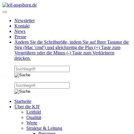
Newsletter
Kontakt
News
Presse
Ändern Sie die Schriftgröße, indem Sie auf Ihrer Tastatur die
Strg (Mac 'cmd') und gleichzeitig die Plus (+) Taste zum
Vergrößern oder die Minus (-) Taste zum Verkleinern
drücken.
Startseite
Über die KJF
Leitbild
Qualität
Werte
Struktur & Leitung
Personen