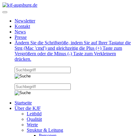
Newsletter
Kontakt
News
Presse
Ändern Sie die Schriftgröße, indem Sie auf Ihrer Tastatur die
Strg (Mac 'cmd') und gleichzeitig die Plus (+) Taste zum
Vergrößern oder die Minus (-) Taste zum Verkleinern
drücken.
Startseite
Über die KJF
Leitbild
Qualität
Werte
Struktur & Leitung
Personen