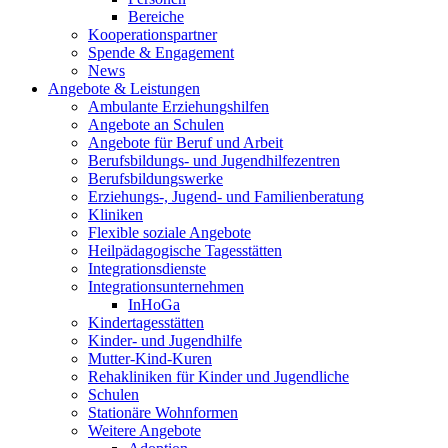
Bereiche
Kooperationspartner
Spende & Engagement
News
Angebote & Leistungen
Ambulante Erziehungshilfen
Angebote an Schulen
Angebote für Beruf und Arbeit
Berufsbildungs- und Jugendhilfezentren
Berufsbildungswerke
Erziehungs-, Jugend- und Familienberatung
Kliniken
Flexible soziale Angebote
Heilpädagogische Tagesstätten
Integrationsdienste
Integrationsunternehmen
InHoGa
Kindertagesstätten
Kinder- und Jugendhilfe
Mutter-Kind-Kuren
Rehakliniken für Kinder und Jugendliche
Schulen
Stationäre Wohnformen
Weitere Angebote