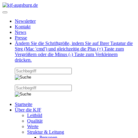
Newsletter
Kontakt
News
Presse
Ändern Sie die Schriftgröße, indem Sie auf Ihrer Tastatur die
Strg (Mac 'cmd') und gleichzeitig die Plus (+) Taste zum
Vergrößern oder die Minus (-) Taste zum Verkleinern
drücken.
Startseite
Über die KJF
Leitbild
Qualität
Werte
Struktur & Leitung
Personen