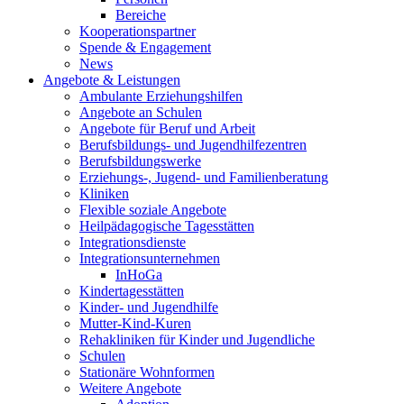
Bereiche
Kooperationspartner
Spende & Engagement
News
Angebote & Leistungen
Ambulante Erziehungshilfen
Angebote an Schulen
Angebote für Beruf und Arbeit
Berufsbildungs- und Jugendhilfezentren
Berufsbildungswerke
Erziehungs-, Jugend- und Familienberatung
Kliniken
Flexible soziale Angebote
Heilpädagogische Tagesstätten
Integrationsdienste
Integrationsunternehmen
InHoGa
Kindertagesstätten
Kinder- und Jugendhilfe
Mutter-Kind-Kuren
Rehakliniken für Kinder und Jugendliche
Schulen
Stationäre Wohnformen
Weitere Angebote