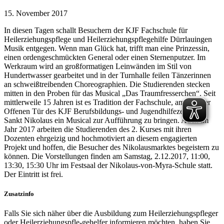
15. November 2017
In diesen Tagen schallt Besuchern der KJF Fachschule für
Heilerziehungspflege und Heilerziehungspflegehilfe Dürrlauingen
Musik entgegen. Wenn man Glück hat, trifft man eine Prinzessin,
einen ordengeschmückten General oder einen Sternenputzer. Im
Werkraum wird an großformatigen Leinwänden im Stil von
Hundertwasser gearbeitet und in der Turnhalle feilen Tänzerinnen
an schweißtreibenden Choreographien. Die Studierenden stecken
mitten in den Proben für das Musical „Das Traumfresserchen“. Seit
mittlerweile 15 Jahren ist es Tradition der Fachschule, am Tag der
Offenen Tür des KJF Berufsbildungs- und Jugendhilfezentrums
Sankt Nikolaus ein Musical zur Aufführung zu bringen. Auch im
Jahr 2017 arbeiten die Studierenden des 2. Kurses mit ihren
Dozenten ehrgeizig und hochmotiviert an diesem engagierten
Projekt und hoffen, die Besucher des Nikolausmarktes begeistern zu
können. Die Vorstellungen finden am Samstag, 2.12.2017, 11:00,
13:30, 15:30 Uhr im Festsaal der Nikolaus-von-Myra-Schule statt.
Der Eintritt ist frei.
Zusatzinfo
Falls Sie sich näher über die Ausbildung zum Heilerziehungspfleger
oder Heilerziehungspfle-gehelfer informieren möchten, haben Sie