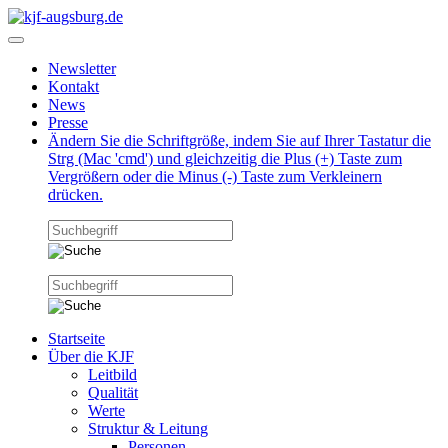
Newsletter
Kontakt
News
Presse
Ändern Sie die Schriftgröße, indem Sie auf Ihrer Tastatur die
Strg (Mac 'cmd') und gleichzeitig die Plus (+) Taste zum
Vergrößern oder die Minus (-) Taste zum Verkleinern
drücken.
Startseite
Über die KJF
Leitbild
Qualität
Werte
Struktur & Leitung
Personen