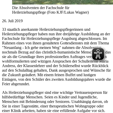
Die Absolventen der Fachschule für
Heilerziehungspflege (Foto KJF/Lukas Wagner)
26. Juli 2019
33 staatlich anerkannte Heilerziehungspflegerinnen und
Heilerziehungspfleger haben nun ihre dreijährige Ausbildung an der
Fachschule für Heilerziehungspflege Augsburg abgeschlossen. Im
Rahmen eines von ihnen gestalteten Gottesdienstes mit dem Thema
"Neuanfang - Ich gehe meinen Weg" nahmen die Absolventen
nochmals Bezug auf das christlich-humanistische Menschenbild, das
sie als die Grundlage ihres professionellen Auftrages verstehen. In
wohlformulierten und witzigen Ansprachen der Schulleiterin Maria
Andress, der Klassenlehrer und der Schülerselbst wurde Rückblick
auf den Schulalltag gehalten, Dank ausgesprochen und Wünsche für
die Zukunft geäußert. Mit einem feinen Buffet und lustigen
Einlagen, von den Schüler des zweiten Ausbildungsjahres wurde die
Feier abgerundet.
Als Heilerziehungspfleger sind eine wichtige Vertrauensperson für
hilfsbedürftige Menschen. Seien es Kinder und Jugendliche,
Menschen mit Behinderung oder Senioren. Unabhängig davon, ob
Sie in einer Tagesstätte, einer therapeutischen Wohngruppe oder
einer Klinik arbeiten, haben sie eine erfüllende Aufgabe vor sich.