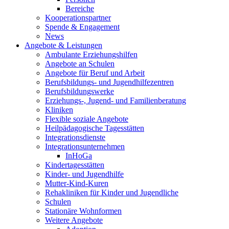
Bereiche
Kooperationspartner
Spende & Engagement
News
Angebote & Leistungen
Ambulante Erziehungshilfen
Angebote an Schulen
Angebote für Beruf und Arbeit
Berufsbildungs- und Jugendhilfezentren
Berufsbildungswerke
Erziehungs-, Jugend- und Familienberatung
Kliniken
Flexible soziale Angebote
Heilpädagogische Tagesstätten
Integrationsdienste
Integrationsunternehmen
InHoGa
Kindertagesstätten
Kinder- und Jugendhilfe
Mutter-Kind-Kuren
Rehakliniken für Kinder und Jugendliche
Schulen
Stationäre Wohnformen
Weitere Angebote