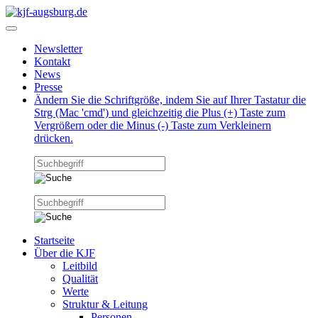
Newsletter
Kontakt
News
Presse
Ändern Sie die Schriftgröße, indem Sie auf Ihrer Tastatur die
Strg (Mac 'cmd') und gleichzeitig die Plus (+) Taste zum
Vergrößern oder die Minus (-) Taste zum Verkleinern
drücken.
Startseite
Über die KJF
Leitbild
Qualität
Werte
Struktur & Leitung
Personen