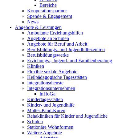
Bereiche
Kooperationspartner
Spende & Engagement
News
Angebote & Leistungen
Ambulante Erziehungshilfen
Angebote an Schulen
Angebote für Beruf und Arbeit
Berufsbildungs- und Jugendhilfezentren
Berufsbildungswerke
Erziehungs-, Jugend- und Familienberatung
Kliniken
Flexible soziale Angebote
Heilpädagogische Tagesstätten
Integrationsdienste
Integrationsunternehmen
InHoGa
Kindertagesstätten
Kinder- und Jugendhilfe
Mutter-Kind-Kuren
Rehakliniken für Kinder und Jugendliche
Schulen
Stationäre Wohnformen
Weitere Angebote